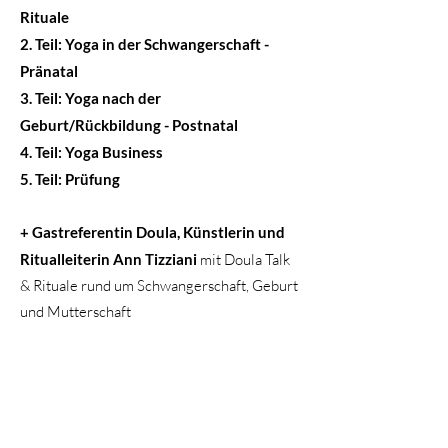
Rituale
2. Teil: Yoga in der Schwangerschaft -
Pränatal
3. Teil: Yoga nach der
Geburt/Rückbildung - Postnatal
4. Teil: Yoga Business
5. Teil: Prüfung
+ Gastreferentin Doula, Künstlerin und
Ritualleiterin Ann Tizziani
mit Doula Talk
& Rituale rund um Schwangerschaft, Geburt
und Mutterschaft
+ Gastreferentin Yogalehrerin (Prä- und
Postnatal) und Aromaberaterin Verena
Streilhofer von Natur & YOGA
mit Düfte/Aroma Öle in der