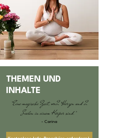
THEMEN UND
INHALTE
“Eine magische Zeit, wo 2 Herzen und 2
Seelen in einem Körper sind.”
- Carina