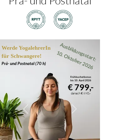
Prä- und Postnatal
Ausbildungsstart:
Werde YogalehrerIn
10. Oktober 2026
für Schwangere!
Prä- und Postnatal (70 h)
Frühbucherbonus
bis 10. April 2026
€ 799,-
danach € 890,-